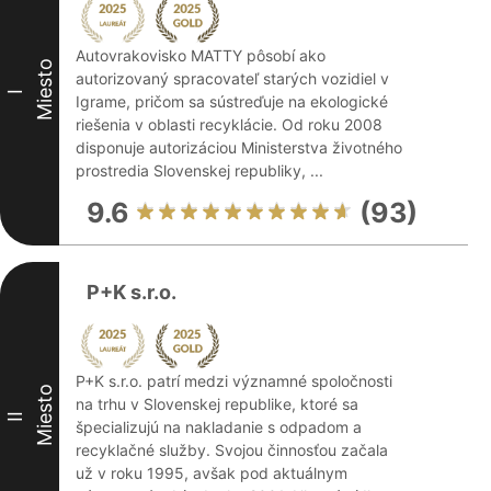
Autovrakovisko MATTY pôsobí ako
Miesto
autorizovaný spracovateľ starých vozidiel v
I
Igrame, pričom sa sústreďuje na ekologické
riešenia v oblasti recyklácie. Od roku 2008
disponuje autorizáciou Ministerstva životného
prostredia Slovenskej republiky, ...
9.6
(93)
P+K s.r.o.
P+K s.r.o. patrí medzi významné spoločnosti
Miesto
na trhu v Slovenskej republike, ktoré sa
II
špecializujú na nakladanie s odpadom a
recyklačné služby. Svojou činnosťou začala
už v roku 1995, avšak pod aktuálnym