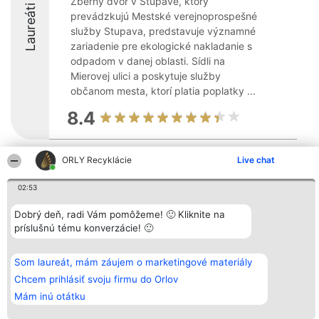
Zberný dvor v Stupave, ktorý
Laureáti
prevádzkujú Mestské verejnoprospešné
služby Stupava, predstavuje významné
zariadenie pre ekologické nakladanie s
odpadom v danej oblasti. Sídli na
Mierovej ulici a poskytuje služby
občanom mesta, ktorí platia poplatky ...
8.4
ORLY Recyklácie
Live chat
Organizátor hodnotenia
Hodnotenie
Kontakt
Bright Side Solutions sp. z o.
Laureáti
Kontakt
02:53
o. sp. k.
Lista
ul. Ruska 22
wszystkich
Wrocław 50-079
Laureatów
Dobrý deň, radi Vám pomôžeme! 🙂 Kliknite na
KRS 0000749100 | Regon
Podmienky
príslušnú tému konverzácie! 🙂
381313360 | NIP 8943132676
Obchodné
+48 508 492 400
podmienky
Zásady
Som laureát, mám záujem o marketingové materiály
ochrany
osobných
Chcem prihlásiť svoju firmu do Orlov
údajov
Mám inú otátku