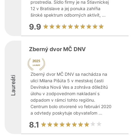
prostredia. Sídlo firmy je na Štiavnickej
12 v Bratislave a jej ponuka zahŕňa
široké spektrum odborných aktivít, ...
9.9
Zberný dvor MČ DNV
Zberný dvor MČ DNV sa nachádza na
Laureáti
ulici Milana Pišúta 5 v mestskej časti
Devínska Nová Ves a zohráva dôležitú
úlohu v zodpovednom nakladaní s
odpadom v rámci tohto regiónu.
Centrum bolo otvorené vo februári 2020
a odvtedy poskytuje obyvateľom ...
8.1