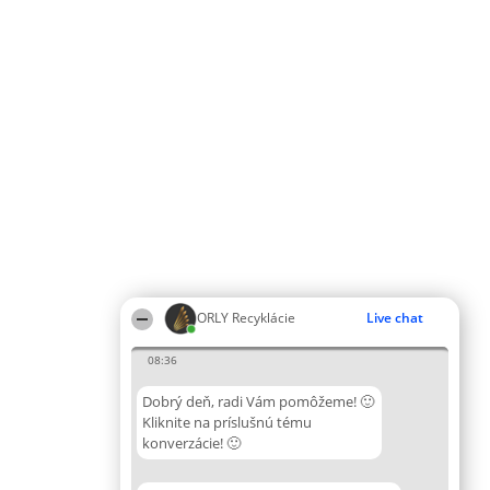
ORLY Recyklácie
Live chat
08:36
Dobrý deň, radi Vám pomôžeme! 🙂
Kliknite na príslušnú tému
konverzácie! 🙂