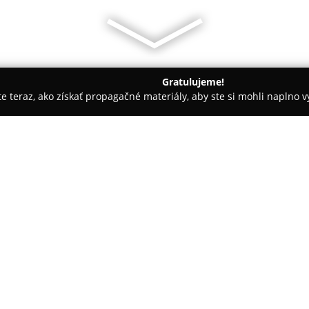
Gratulujeme!
ite teraz, ako získať propagačné materiály, aby ste si mohli naplno 
spoločností.
JRK Slovensko
O spoločnosti:
JRK Slovensko
sa orientuje na
znížiť množstvo zmesového kom
Od svojho založenia spolupracu
zariadeniami a jednotlivcami a
inovácie. Jednou z významných 