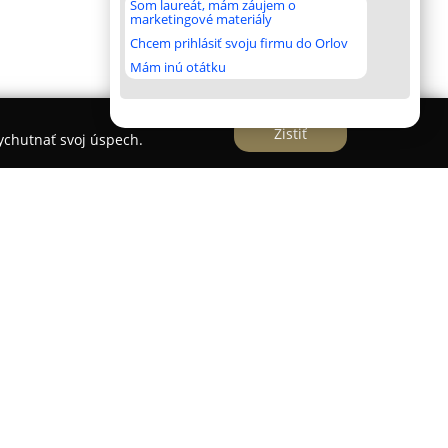
Som laureát, mám záujem o
marketingové materiály
Chcem prihlásiť svoju firmu do Orlov
Mám inú otátku
Zistiť
vychutnať svoj úspech.
 optimalizáciu odpadového hospodárstva s cieľom
unálneho odpadu a zvýšiť mieru jeho triedenia.
je s obcami, školskými a stravovacími
 poskytuje progresívne produkty a technologické
noviniek spoločnosti je elektronický systém