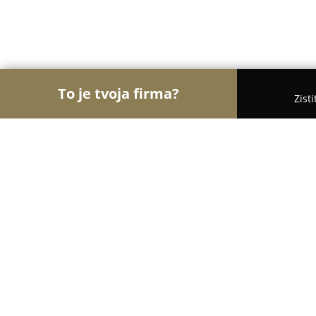
To je tvoja firma?
Zist
Orly Recyklácie
Rebríček najlepšie hodnotených 
JRK Slovensko
8.4
(8)