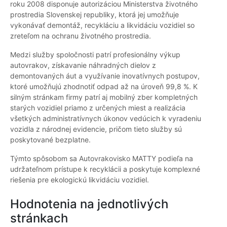
roku 2008 disponuje autorizáciou Ministerstva životného
prostredia Slovenskej republiky, ktorá jej umožňuje
vykonávať demontáž, recykláciu a likvidáciu vozidiel so
zreteľom na ochranu životného prostredia.
Medzi služby spoločnosti patrí profesionálny výkup
autovrakov, získavanie náhradných dielov z
demontovaných áut a využívanie inovatívnych postupov,
ktoré umožňujú zhodnotiť odpad až na úroveň 99,8 %. K
silným stránkam firmy patrí aj mobilný zber kompletných
starých vozidiel priamo z určených miest a realizácia
všetkých administratívnych úkonov vedúcich k vyradeniu
vozidla z národnej evidencie, pričom tieto služby sú
poskytované bezplatne.
Týmto spôsobom sa Autovrakovisko MATTY podieľa na
udržateľnom prístupe k recyklácii a poskytuje komplexné
riešenia pre ekologickú likvidáciu vozidiel.
Hodnotenia na jednotlivých
stránkach