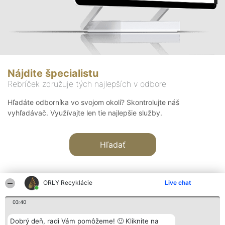
Nájdite špecialistu
Rebríček združuje tých najlepších v odbore
Hľadáte odborníka vo svojom okolí? Skontrolujte náš
vyhľadávač. Využívajte len tie najlepšie služby.
Hľadať
ORLY Recyklácie
Live chat
03:40
Organizátor hodnotenia
Hodnotenie
Kontakt
Dobrý deň, radi Vám pomôžeme! 🙂 Kliknite na