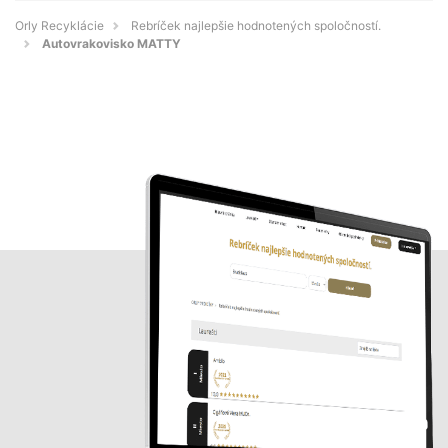
Orly Recyklácie
Rebríček najlepšie hodnotených spoločností.
Autovrakovisko MATTY