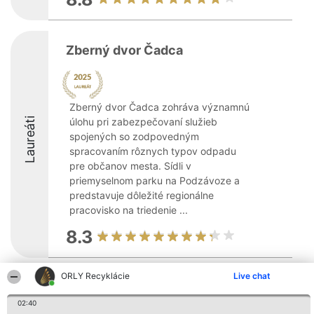
Zberný dvor Čadca
Zberný dvor Čadca zohráva významnú
Laureáti
úlohu pri zabezpečovaní služieb
spojených so zodpovedným
spracovaním rôznych typov odpadu
pre občanov mesta. Sídli v
priemyselnom parku na Podzávoze a
predstavuje dôležité regionálne
pracovisko na triedenie ...
8.3
ORLY Recyklácie
Live chat
Organizátor hodnotenia
Hodnotenie
Kontakt
Bright Side Solutions sp. z o.
Laureáti
Kontakt
02:40
o. sp. k.
Lista