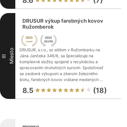
8.6
(7)
DRUSUR výkup farebných kovov
Ružomberok
DRUSUR, s.r.o., so sídlom v Ružomberku na
Miesto
Jána Jančeka 346/6, sa špecializuje na
III
komplexné služby spojené s recykláciou a
spracovaním druhotných surovín. Spoločnosť
sa zaoberá výkupom a zberom železného
šrotu, farebných kovov vrátane medených ...
8.5
(18)
monso