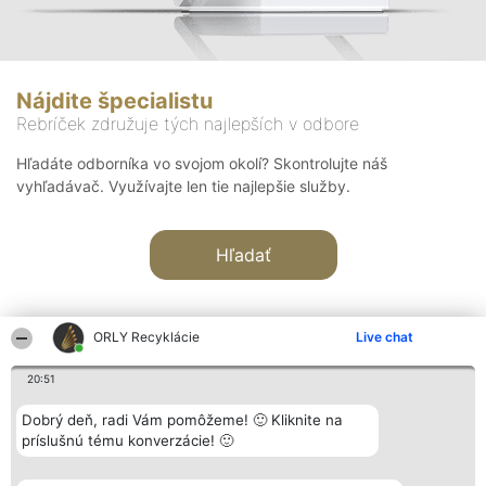
Nájdite špecialistu
Rebríček združuje tých najlepších v odbore
Hľadáte odborníka vo svojom okolí? Skontrolujte náš
vyhľadávač. Využívajte len tie najlepšie služby.
Hľadať
ORLY Recyklácie
Live chat
20:51
Organizátor hodnotenia
Hodnotenie
Kontakt
Dobrý deň, radi Vám pomôžeme! 🙂 Kliknite na
Bright Side Solutions sp. z o.
Laureáti
Kontakt
príslušnú tému konverzácie! 🙂
o. sp. k.
Lista
ul. Ruska 22
wszystkich
Wrocław 50-079
Laureatów