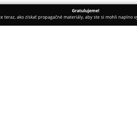
Gratulujeme!
ite teraz, ako získať propagačné materiály, aby ste si mohli naplno 
spoločností.
Zberný dvor
O spoločnosti:
Centrum na zodpovedné spraco
predstavuje mestské zariadeni
odpadu.
Zberný dvor
, ktorý s
zohráva významnú úlohu v obla
podporuje separáciu odpadu v
odovzdávať rozmanité druhy m
stavebných zvyškov, dreva, pne
elektronických zariadení.
Ponúka sa aj možnosť odovzdan