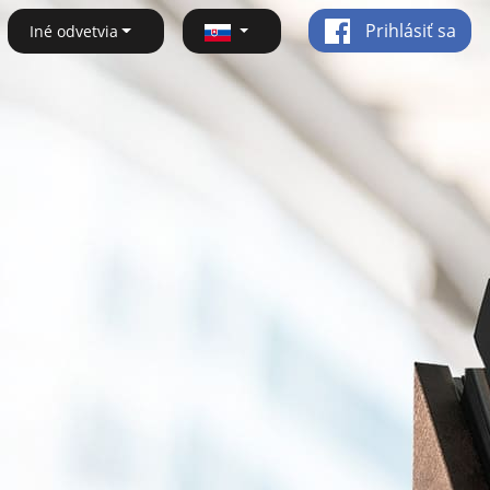
Prihlásiť sa
Iné odvetvia