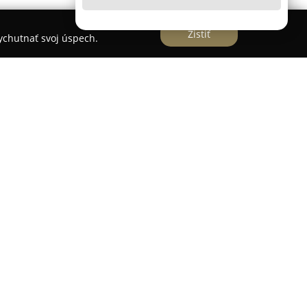
Zistiť
vychutnať svoj úspech.
vanie odpadu v Liptovskom Mikuláši
e pre efektívny zber a triedenie komunálneho
a nachádza na ulici Podtatranského 1620/23,
sti ekologického nakladania s odpadmi a
 rámci regiónu. Prevádzka umožňuje občanom
ateriálov, vrátane objemného odpadu, drobných
umatík či vyradených elektrických a
ia separovaných surovín, medzi ktoré patria