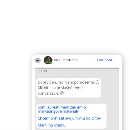
ORLY Recyklácie
Live chat
11:49
Dobrý deň, radi Vám pomôžeme! 🙂
Kliknite na príslušnú tému
konverzácie! 🙂
Som laureát, mám záujem o
marketingové materiály
Chcem prihlásiť svoju firmu do Orlov
Mám inú otátku