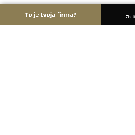
To je tvoja firma?
Zist
Orly Recyklácie
Rebríček najlepšie hodnotených 
Zberný dvor
8.8
(47)
Liptovský Mikuláš, Podtatranského 1620/23
Zobraziť telefónne číslo