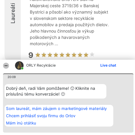
Laureáti
Majerskej ceste 3719/36 v Banskej
Bystrici a pôsobí ako významný subjekt
v slovenskom sektore recyklácie
automobilov a predaja použitých dielov.
Jeho hlavnou činnosťou je výkup
poškodených a havarovaných
motorových ...
9
ORLY Recyklácie
Live chat
Organizátor hodnotenia
Hodnotenie
Kontakt
20:09
Bright Side Solutions sp. z o.
Laureáti
Kontakt
o. sp. k.
Lista
Dobrý deň, radi Vám pomôžeme! 🙂 Kliknite na
ul. Ruska 22
wszystkich
príslušnú tému konverzácie! 🙂
Wrocław 50-079
Laureatów
KRS 0000749100 | Regon
Podmienky
381313360 | NIP 8943132676
Obchodné
+48 508 492 400
podmienky
Som laureát, mám záujem o marketingové materiály
Zásady
Chcem prihlásiť svoju firmu do Orlov
ochrany
osobných
Mám inú otátku
údajov