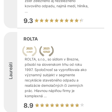
zber železného aj neželezného
kovového odpadu, najmä medi, hliníka,
...
9.3
ROLTA
ROLTA, s.r.o., so sídlom v Brezne,
Laureáti
pôsobí na slovenskom trhu od roku
1997. Spoločnosť sa vyprofilovala ako
významný subjekt v segmente
recyklácie stavebného odpadu a
realizácie demolačných či zemných
prác. Hlavnou náplňou firmy je
komplexná ...
8.9