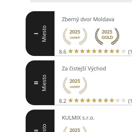
Zberný dvor Moldava
Miesto
I
8.6
(
Za čistejší Východ
Miesto
II
8.2
(
KULMIX s.r.o.