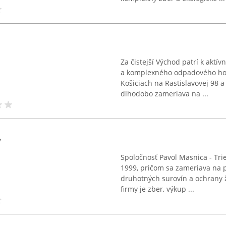
Za čistejší Východ patrí k aktí
a komplexného odpadového hos
Košiciach na Rastislavovej 98 a
dlhodobo zameriava na ...
v
Spoločnosť Pavol Masnica - Tri
1999, pričom sa zameriava na 
druhotných surovín a ochrany
firmy je zber, výkup ...