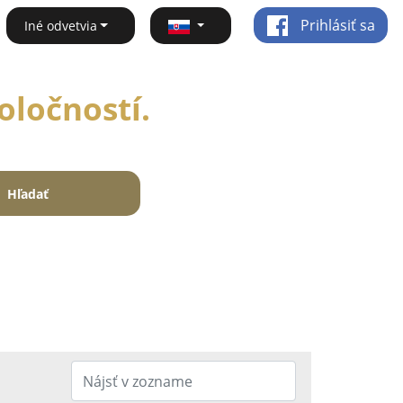
Prihlásiť sa
Iné odvetvia
oločností.
Hľadať