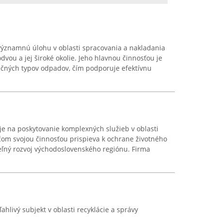
ýznamnú úlohu v oblasti spracovania a nakladania
ou a jej široké okolie. Jeho hlavnou činnosťou je
ičných typov odpadov, čím podporuje efektívnu
uje na poskytovanie komplexných služieb v oblasti
om svojou činnosťou prispieva k ochrane životného
eľný rozvoj východoslovenského regiónu. Firma
ahlivý subjekt v oblasti recyklácie a správy