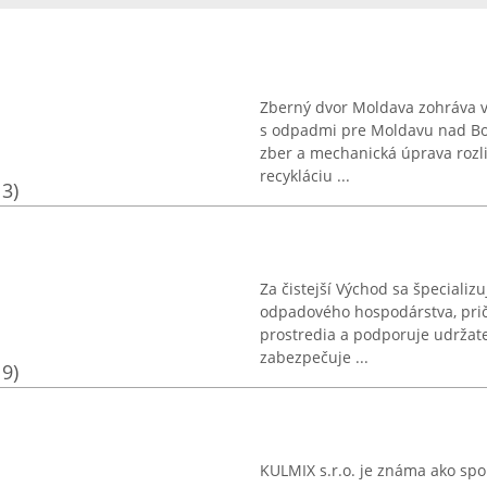
Zberný dvor Moldava zohráva v
s odpadmi pre Moldavu nad Bodv
zber a mechanická úprava rozl
recykláciu ...
13)
Za čistejší Východ sa špecializ
odpadového hospodárstva, prič
prostredia a podporuje udržat
zabezpečuje ...
19)
KULMIX s.r.o. je známa ako spoľ