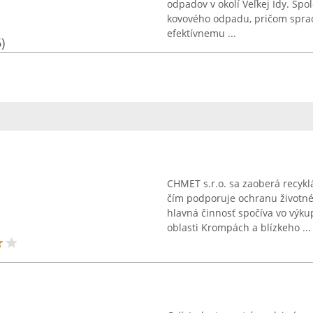
odpadov v okolí Veľkej Idy. Spo
kovového odpadu, pričom spraco
efektívnemu ...
)
CHMET s.r.o. sa zaoberá recyk
čím podporuje ochranu životnéh
hlavná činnosť spočíva vo výk
oblasti Krompách a blízkeho ...