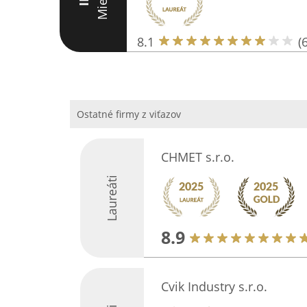
Miesto
III
8.1
(6
Ostatné firmy z viťazov
CHMET s.r.o.
Laureáti
8.9
Cvik Industry s.r.o.