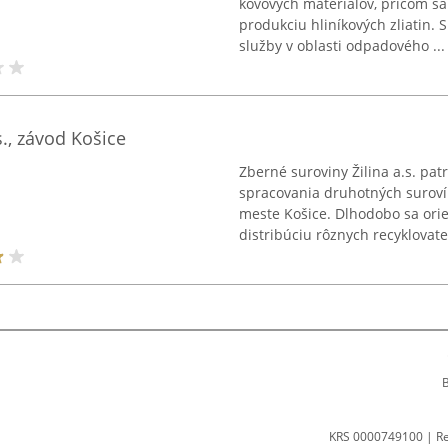
kovových materiálov, pričom sa
produkciu hliníkových zliatin
služby v oblasti odpadového ...
s., závod Košice
Zberné suroviny Žilina a.s. pat
spracovania druhotných suroví
meste Košice. Dlhodobo sa ori
distribúciu rôznych recyklovateľ
B
KRS 0000749100 | R