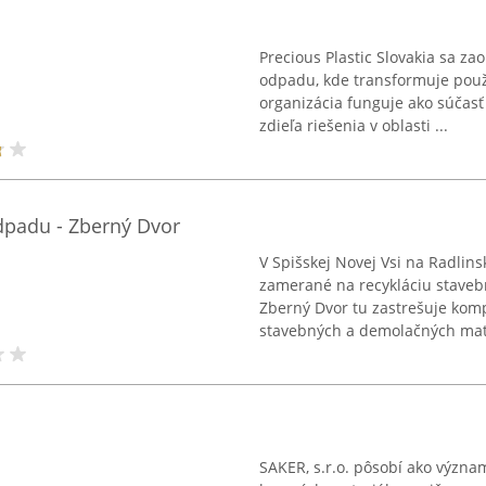
Precious Plastic Slovakia sa za
odpadu, kde transformuje použ
organizácia funguje ako súčasť
zdieľa riešenia v oblasti ...
dpadu - Zberný Dvor
V Spišskej Novej Vsi na Radlins
zamerané na recykláciu stave
Zberný Dvor tu zastrešuje kom
stavebných a demolačných mater
SAKER, s.r.o. pôsobí ako význa