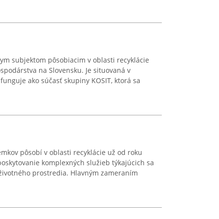
vnym subjektom pôsobiacim v oblasti recyklácie
podárstva na Slovensku. Je situovaná v
 funguje ako súčasť skupiny KOSIT, ktorá sa
emkov pôsobí v oblasti recyklácie už od roku
poskytovanie komplexných služieb týkajúcich sa
 životného prostredia. Hlavným zameraním