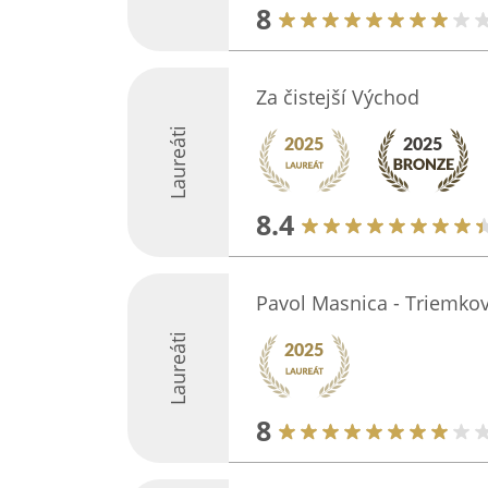
8
Za čistejší Východ
Laureáti
8.4
Pavol Masnica - Triemko
Laureáti
8