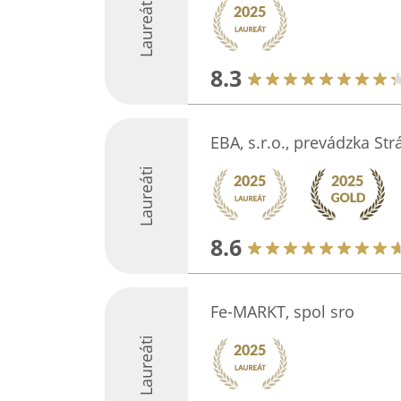
Laureáti
8.3
EBA, s.r.o., prevádzka Str
Laureáti
8.6
Fe-MARKT, spol sro
Laureáti