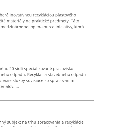
oberá inovatívnou recykláciou plastového
ité materiály na praktické predmety. Táto
 medzinárodnej open-source iniciatívy, ktorá
kého 20 sídli špecializované pracovisko
bného odpadu. Recyklácia stavebného odpadu -
plexné služby súvisiace so spracovaním
iálov. ...
mný subjekt na trhu spracovania a recyklácie