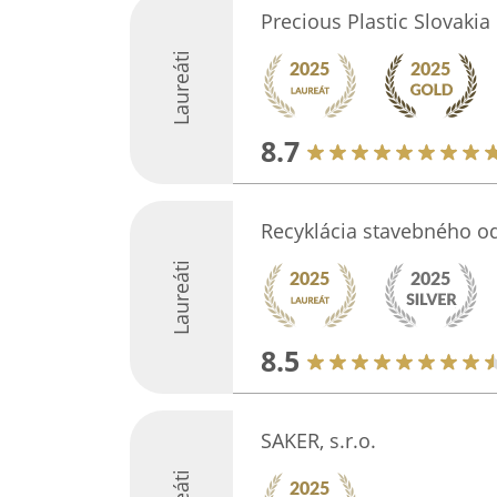
Precious Plastic Slovakia
Laureáti
8.7
Recyklácia stavebného o
Laureáti
8.5
SAKER, s.r.o.