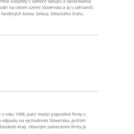
amné subjekty v sektore výkupu a spracovania
obí na celom území Slovenska a aj v zahraničí.
farebných kovov, železa, železného šrotu,
 v roku 1998, patrí medzi popredné firmy v
nia odpadu na východnom Slovensku, pričom
šovskom kraji. Hlavným zameraním firmy je