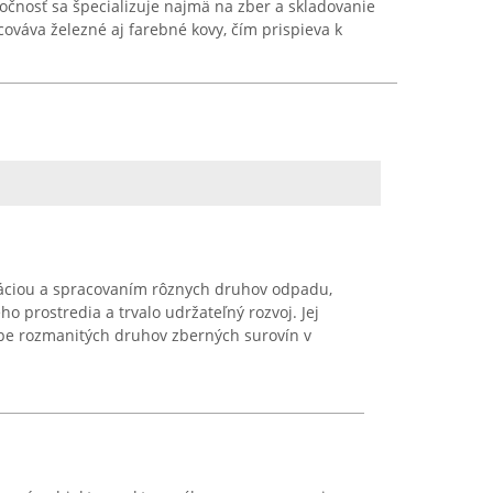
ločnosť sa špecializuje najmä na zber a skladovanie
váva železné aj farebné kovy, čím prispieva k
láciou a spracovaním rôznych druhov odpadu,
o prostredia a trvalo udržateľný rozvoj. Jej
upe rozmanitých druhov zberných surovín v