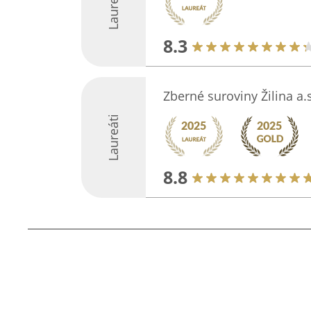
Laureáti
8.3
Zberné suroviny Žilina a.
Laureáti
8.8