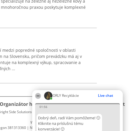
 špecializuje na železné aj neželezné kovy a
. S mnohoročnou praxou poskytuje komplexné
rí medzi popredné spoločnosti v oblasti
n na Slovensku, pričom prevádzku má aj v
entuje na komplexný výkup, spracovanie a
ných ...
ORLY Recyklácie
Live chat
Organizátor hodnotenia
Hodnotenie
Kontakt
01:56
right Side Solutions sp. z o. o. sp. k.
Laureáti
Kontakt
ul. Ruska 22
Lista
Dobrý deň, radi Vám pomôžeme! 🙂
Wrocław 50-079
wszystkich
Kliknite na príslušnú tému
egon 381313360 | NIP 8943132676
Laureatów
konverzácie! 🙂