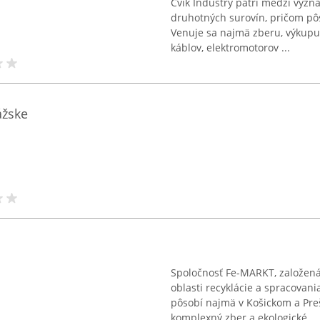
Cvik Industry patrí medzi význ
druhotných surovín, pričom pôs
Venuje sa najmä zberu, výkupu 
káblov, elektromotorov ...
ážske
Spoločnosť Fe-MARKT, založená
oblasti recyklácie a spracova
pôsobí najmä v Košickom a Pre
komplexný zber a ekologické ...